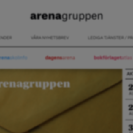
ENDER
VÅRA NYHETSBREV
LEDIGA TJÄNSTER / PR
rena
skolinfo
dagens
arena
bokförlaget
atlas
AK
renagruppen
A
A