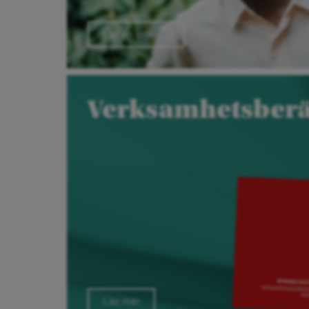
Läs en intervju
Verksamhetsberä
Läs mer