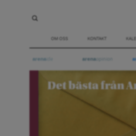
OM OSS
KONTAKT
KAL
arena
ide
arena
opinion
a
Det bästa från A