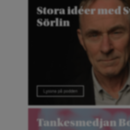
Stora idéer med 
Sörlin
Lyssna på podden
Tankesmedjan B