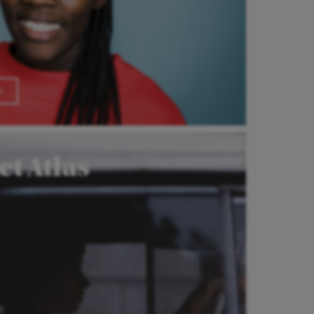
n
t Atlas