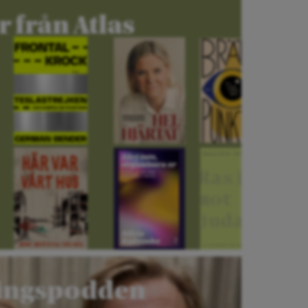
 från Atlas
ningspodden