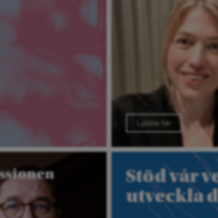
Lyssna här
ssionen
Stöd vår 
utveckla 