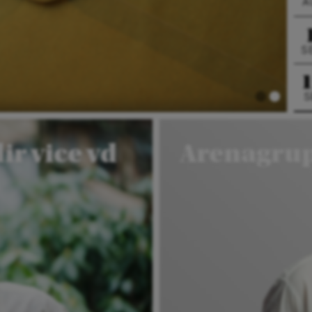
A
S
S
ir vice vd
Arenagru