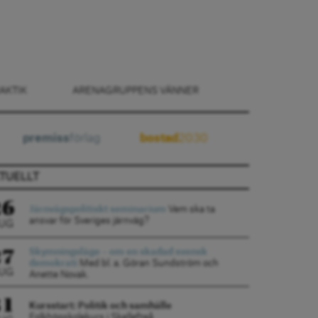
AKTIK
ARENAGRUPPENS VÄNNER
premiss
förlag
bostad
2030
TUELLT
26
Järnvägspolitiskt seminarium
Vem ska ta
ansvar för Sveriges järnväg?
UG
27
Skymningsläge – om en skadad svensk
demokrati
Med bl. a. Göran Sundström och
UG
Anette Novak.
31
Kursstart: Politik och samhälle
Folkhögskolekurs i Skellefteå