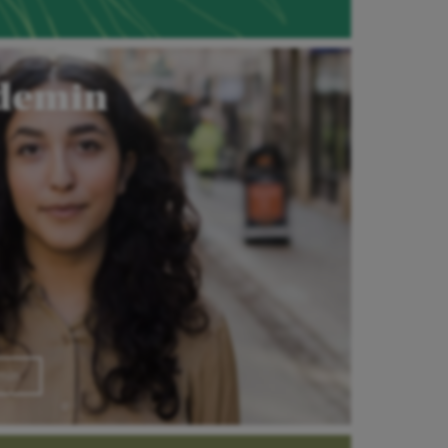
demin
min