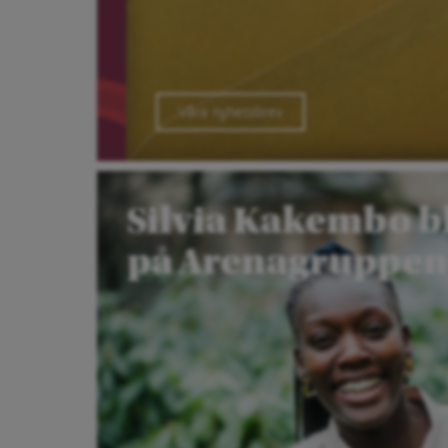
Våra nyhetsbrev
Silvia Kakembo bl
på Arenagruppen