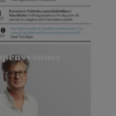
UG
1
Kursstart: Politiska samtalsklubben i
Stockholm
Folkhögskolekurs för dig som vill
EP
samtal om dagens och framtidens politik.
10
Hur hämmande är konkurrensklausuler för
svensk produktivitet och arbetsmarknad?
EP
Med Tito Boeri
ppens vänner