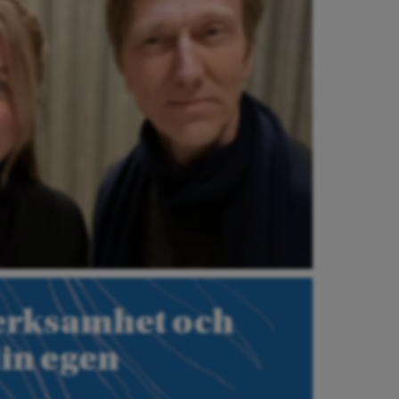
verksamhet och
din egen