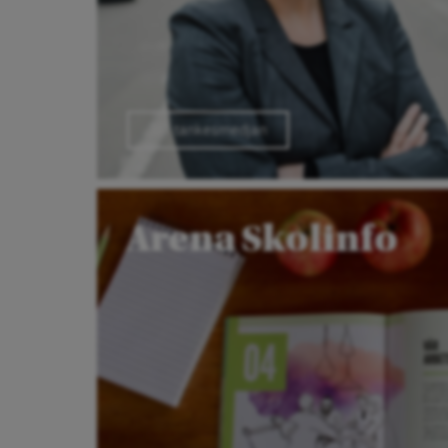
Till tankesmedjan
Arena Skolinfo