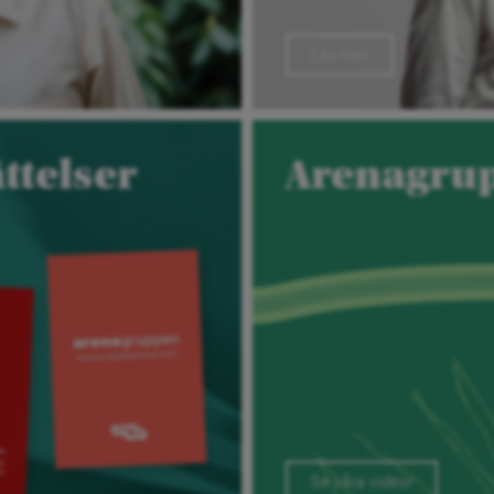
Läs mer
ttelser
Arenagrup
Se våra videor