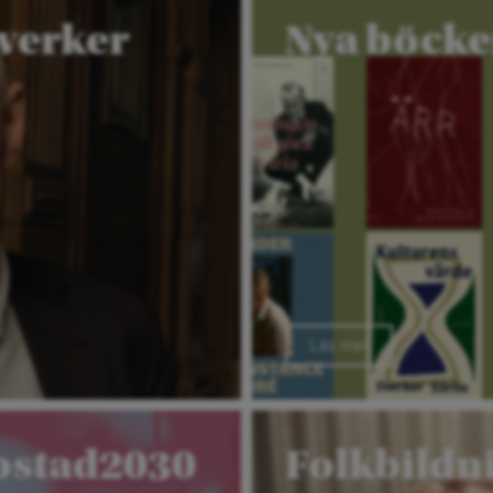
Sverker
Nya böcker
Läs mer
ostad2030
Folkbild