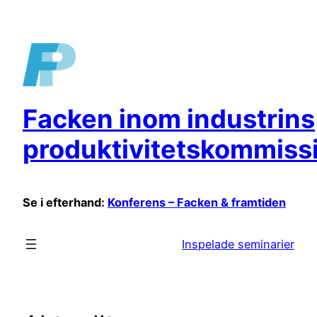
Hoppa
till
innehåll
Facken inom industrins
produktivitetskommiss
Se i efterhand:
Konferens – Facken & framtiden
Inspelade seminarier