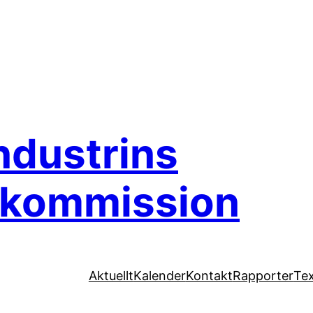
ndustrins
skommission
Aktuellt
Kalender
Kontakt
Rapporter
Tex