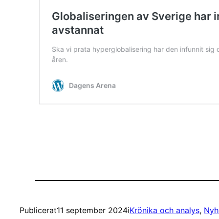
Publicerat
11 september 2024
i
Krönika och analys
, 
Nyh