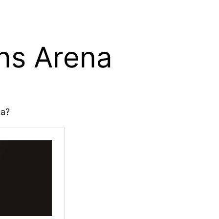
ns Arena
la?