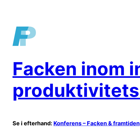
Hoppa
till
innehåll
Facken inom i
produktivitet
Se i efterhand:
Konferens – Facken & framtiden