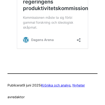
Publicerat
9 juni 2025
i
Krönika och analys
, 
Nyheter
av
redaktor