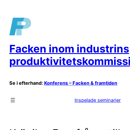
Hoppa
till
innehåll
Facken inom industrins
produktivitetskommiss
Se i efterhand:
Konferens – Facken & framtiden
Inspelade seminarier