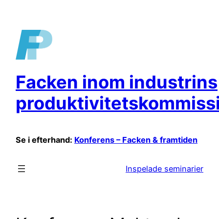
Hoppa
till
innehåll
Facken inom industrins
produktivitetskommiss
Se i efterhand:
Konferens – Facken & framtiden
Inspelade seminarier