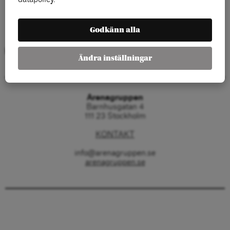
Godkänn alla
Kategorier:
Ändra inställningar
Arenagruppen
Barnhusgatan 4
111 23 Stockholm
KONTAKT
info@arenagruppen.se
arenagruppen.se