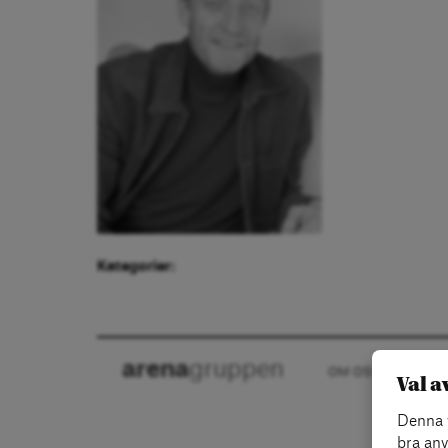
Kategorier:
arena
gruppen
OM OSS
KON
Val a
Denna w
bra anv