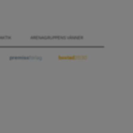
AKTIK
ARENAGRUPPENS VÄNNER
premiss
förlag
bostad
2030