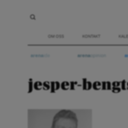
OM OSS
KONTAKT
KAL
arena
ide
arena
opinion
a
jesper-bengt