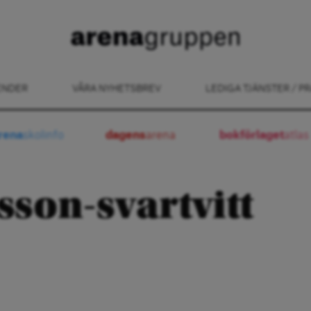
ENDER
VÅRA NYHETSBREV
LEDIGA TJÄNSTER / PR
rena
skolinfo
dagens
arena
bokförlaget
atlas
sson-svartvitt