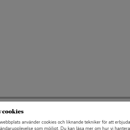
TAKT
COOKIE-INSTÄLLNINGAR
v cookies
ebbplats använder cookies och liknande tekniker för att erbjuda
ändarupplevelse som möjligt. Du kan läsa mer om hur vi hantera