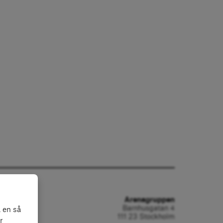
Arenagruppen
Barnhusgatan 4
 en så
111 23 Stockholm
r