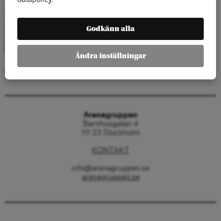
Godkänn alla
Ändra inställningar
Kategorier:
Arenagruppen
Barnhusgatan 4
111 23 Stockholm
KONTAKT
info@arenagruppen.se
arenagruppen.se