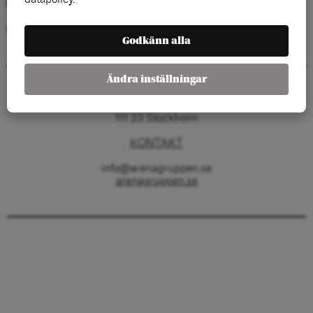
Kategorier:
Godkänn alla
Ändra inställningar
Arenagruppen
Barnhusgatan 4
111 23 Stockholm
KONTAKT
info@arenagruppen.se
arenagruppen.se