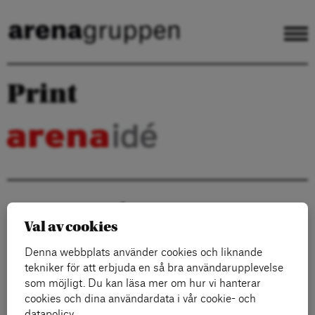
Print
Arenagruppen
Barnhusgatan 4
Val av cookies
111 23 Stockholm
Denna webbplats använder cookies och liknande
KONTAKT
tekniker för att erbjuda en så bra användarupplevelse
som möjligt. Du kan läsa mer om hur vi hanterar
info@arenagruppen.se
arenagruppen.se
cookies och dina användardata i vår cookie- och
datapolicy.