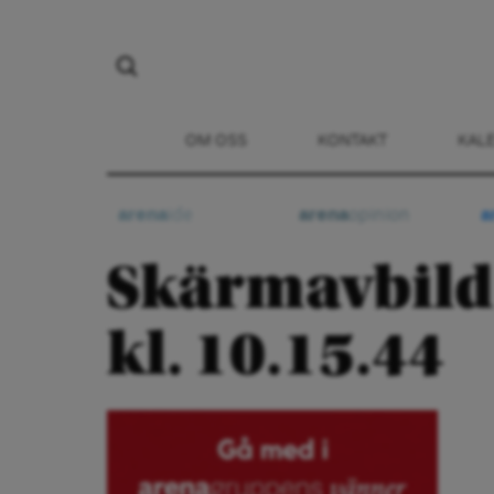
OM OSS
KONTAKT
KAL
arena
ide
arena
opinion
a
Skärmavbild
kl. 10.15.44