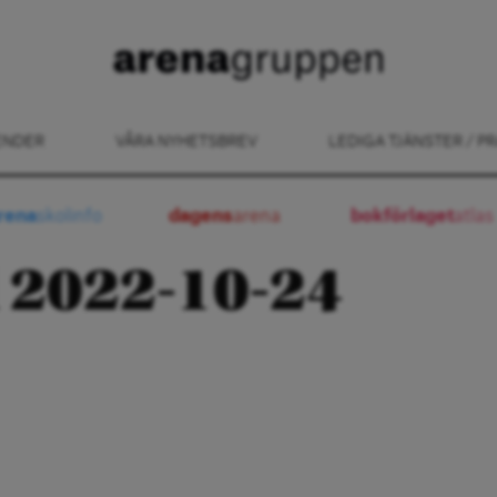
ENDER
VÅRA NYHETSBREV
LEDIGA TJÄNSTER / PR
rena
skolinfo
dagens
arena
bokförlaget
atlas
 2022-10-24