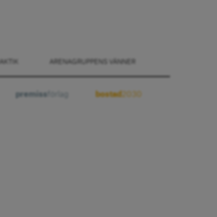
AKTIK
ARENAGRUPPENS VÄNNER
premiss
förlag
bostad
2030