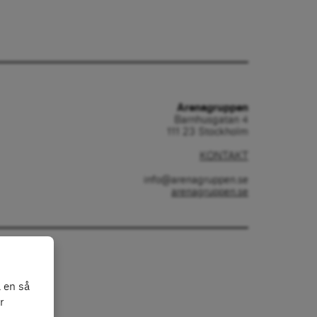
Arenagruppen
Barnhusgatan 4
111 23 Stockholm
KONTAKT
info@arenagruppen.se
arenagruppen.se
 en så
r