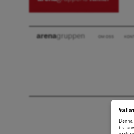
arena
gruppen
OM OSS
KON
Val a
Denna w
bra anv