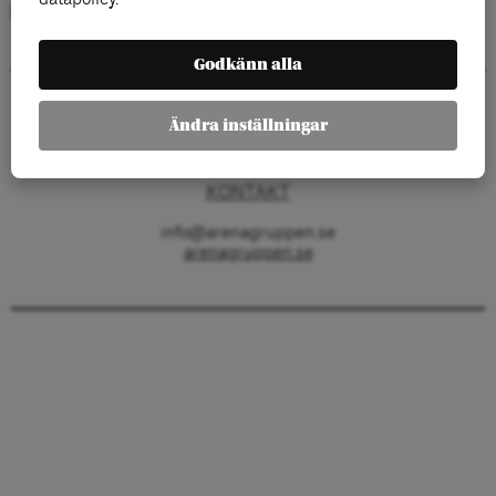
Kategorier:
Godkänn alla
Arenagruppen
Ändra inställningar
Barnhusgatan 4
111 23 Stockholm
KONTAKT
info@arenagruppen.se
arenagruppen.se