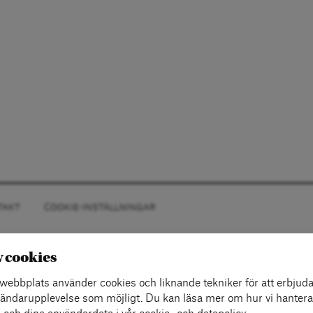
TAKT
COOKIE-INSTÄLLNINGAR
v cookies
ebbplats använder cookies och liknande tekniker för att erbjuda
ändarupplevelse som möjligt. Du kan läsa mer om hur vi hantera