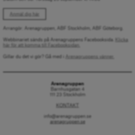
Anmäl dig här
Arrangör: Arenagruppen, ABF Stockholm, ABF Göteborg.
Webbinariet sänds på Arenagruppens Facebooksida.
Klicka
här för att komma till Facebooksidan.
Gillar du det vi gör? Gå med i
Arenagruppens vänner.
Arenagruppen
Barnhusgatan 4
111 23 Stockholm
KONTAKT
info@arenagruppen.se
arenagruppen.se