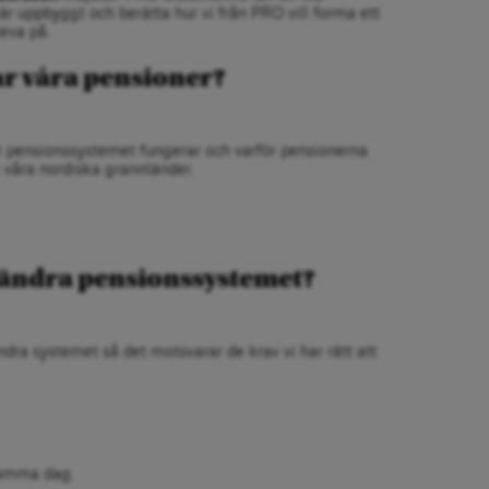
r uppbyggt och berätta hur vi från PRO vill forma ett
eva på.
r våra pensioner?
r pensionssystemet fungerar och varför pensionerna
 i våra nordiska grannländer.
rändra pensionssystemet?
ndra systemet så det motsvarar de krav vi har rätt att
samma dag.