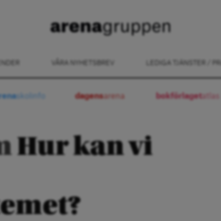
ENDER
VÅRA NYHETSBREV
LEDIGA TJÄNSTER / PR
rena
skolinfo
dagens
arena
bokförlaget
atlas
m
Hur kan vi
temet?