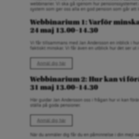
webbinarier. Vi ska gå igenom hur pensionssystemet ä
system som ger oss alla en god pension som går att l
Webbinarium 1: Varför minska
24 maj 13.00–14.30
Vi får tillsammans med Jan Andersson en inblick i hu
faktiskt minskar. Vi får även en utblick hur det ser ut
Anmäl dig här
Webbinarium 2: Hur kan vi fö
31 maj 13.00–14.30
Här guidar Jan Andersson oss i frågan hur vi kan förä
ställa på goda pensioner.
Anmäl dig här
När du anmäler dig får du en påminnelse i din mejl 