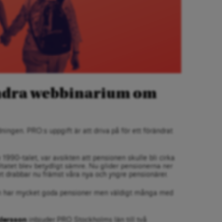
andra webbinarium om
ingen. PRO:s uppgift är att driva på för ett förändrat
 1990-talet, var avsikten att pensionen skulle bli cirka
tatet blev betydligt sämre. Nu glider pensionerna ner
et drabbar nu främst våra nya och yngre pensionärer.
m har mycket goda pensioner men väldigt många med
dersson
inbjuder PRO Stockholms län till två