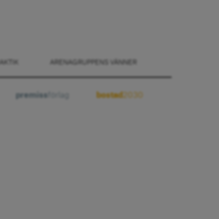
AKTIK
ARENAGRUPPENS VÄNNER
premiss
förlag
bostad
2030