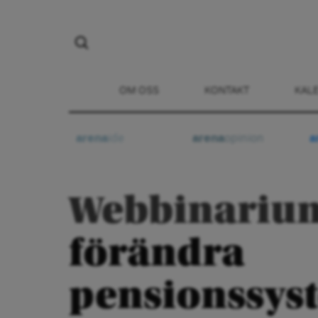
OM OSS
KONTAKT
KAL
arena
ide
arena
opinion
a
Webbinariu
förändra
pensionssys