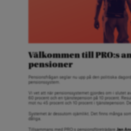
Välkommen till PRO:s 
pensioner
Pensionsfrågan seglar nu upp på den politiska dagordn
pensionssystem.
Vi vet att när pensionssystemet gjordes om i slutet av
60 procent och en tjänstepension på 10 procent. Resul
mot nu 45 procent och 10 procent i tjänstepension. D
Systemet är dessutom ojämlikt. Det finns många so
dåliga.
Tillsammans med PRO:s pensionsföreträdare
Jan An