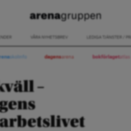
ENDER
VÅRA NYHETSBREV
LEDIGA TJÄNSTER / PR
rena
skolinfo
dagens
arena
bokförlaget
atlas
kväll –
ngens
arbetslivet