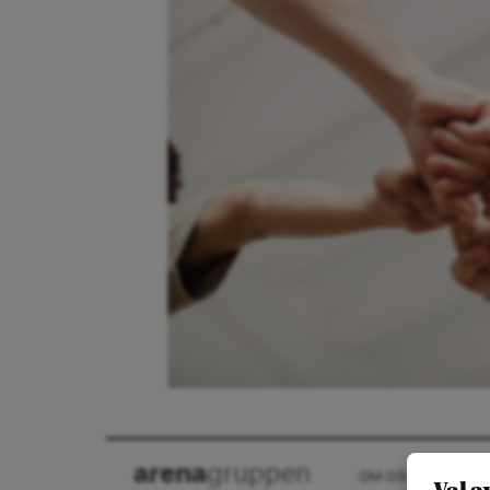
arena
gruppen
OM OSS
KON