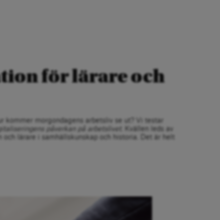
tion för lärare och
 hur kommer morgondagens arbetsliv se ut? Vi testar
italiseringens påverkan på arbetslivet
. Kvällen leds av
 och lärare i samhällskunskap och historia. Det är helt