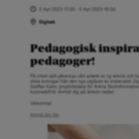
5 Apr 2023 17:00 - 5 Apr 2023 18:00
Digitalt
Pedagogisk inspira
pedagoger!
På vilket sätt påverkas vårt arbete av ny teknik och
olika övningar från den nya utgåvan av materialet
Dig
Staffan Kahn, projektledare för Arena Skolinformation
kostnadsfritt. Anmäl dig på länken nedan.
Välkomna!
Anmäl dig här