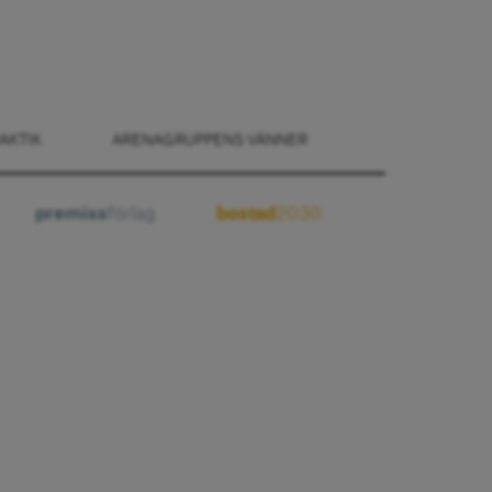
AKTIK
ARENAGRUPPENS VÄNNER
premiss
förlag
bostad
2030