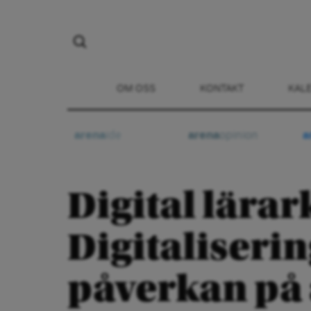
OM OSS
KONTAKT
KAL
arena
ide
arena
opinion
a
Digital lärar
Digitaliseri
påverkan på 