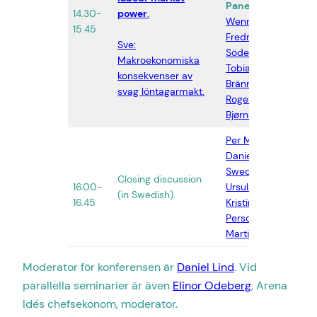
Panel:
Irene
14.30-
power
.
Zät
Wennemo
,
15.45
AB
Fredrik
Sve:
Söderqvist
,
Makroekonomiska
Tobias
konsekvenser av
Brännemo
,
svag löntagarmakt.
Roger
Bjørnstad
Per Molander
,
Daniel
Swedin
,
Closing discussion
Zät
16.00-
Ursula Berge
,
(in Swedish).
AB
16.45
Kristina
Persdotter
,
Martin Linder
Moderator för konferensen är
Daniel Lind
. Vid
parallella seminarier är även
Elinor Odeberg
, Arena
Idés chefsekonom, moderator.