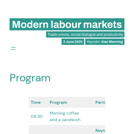
Hoppa
till
innehåll
Program
Time
Program
Participants
Pla
Morning coffee
08:30
and a sandwich
Keynote:
Alan