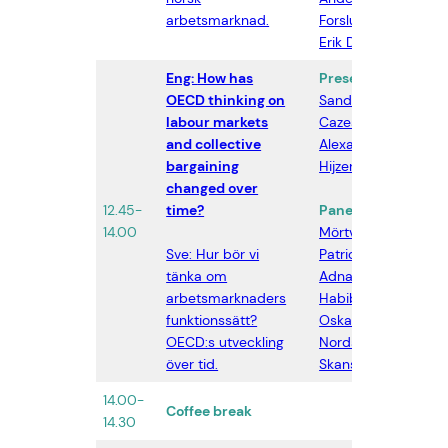
arbetsmarknad.
Forslund
,
Jon
Erik Dølvik
Eng:
How has
Presentation:
OECD thinking on
Sandrine
labour markets
Cazes
och
and collective
Alexander
bargaining
Hijzen
(digital)
changed over
12.45-
time?
Panel:
Roger
Zät
14.00
Mörtvik
,
AB
Sve: Hur bör vi
Patrick Joyce
,
tänka om
Adnan
arbetsmarknaders
Habibija
,
funktionssätt?
Oskar
OECD:s utveckling
Nordström
över tid.
Skans
14.00-
Coffee break
14.30