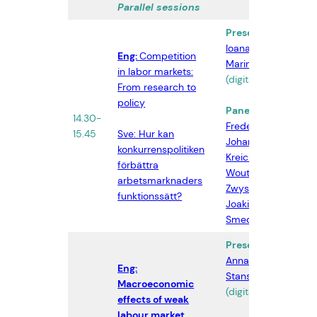
Parallel sessions
Presentation:
Ioana
Eng:
Competition
Marinescu
in labor markets:
(digital)
From research to
policy
Panel:
Arvid
14.30-
San
Fredenberg
,
15.45
Sve: Hur kan
AB
Johan
konkurrenspolitiken
Kreicbergs
,
förbättra
Wouter
arbetsmarknaders
Zwysen
,
funktionssätt?
Joakim
Smedman
Presentation:
Anna
Eng:
Stansbury
Macroeconomic
(digital)
effects of weak
labour market