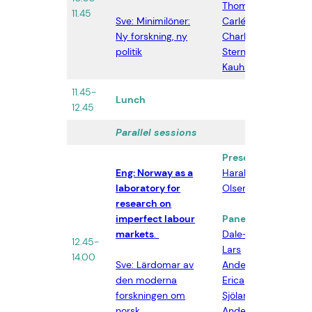
Thomas
AB
11.45
Sve: Minimilöner:
Carlén
,
Ny forskning, ny
Charlotta
politik
Stern
,
Merja
Kauhanen
11.45-
Lunch
12.45
Parallel sessions
Presentation:
Eng: Norway as a
Harald Dale-
laboratory for
Olsen
research on
imperfect labour
Panel:
Harald
markets
.
Dale-Olsen
,
12.45-
San
Lars
14.00
AB
Sve: Lärdomar av
Andersen
,
den moderna
Erica
forskningen om
Sjölander
,
norsk
Anders