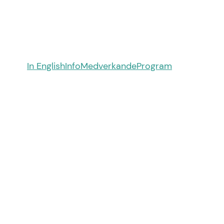
In English
Info
Medverkande
Program