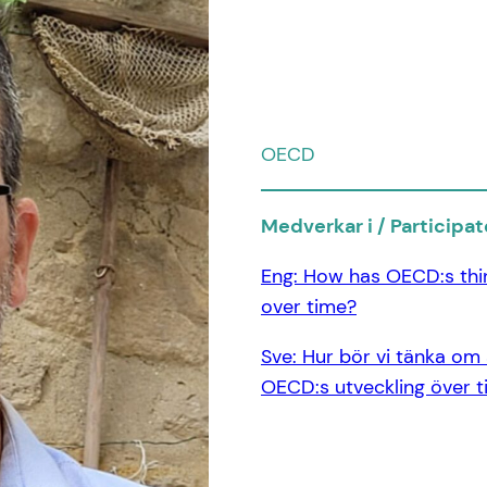
OECD
Medverkar i / Participate
Eng: How has OECD:s thi
over time?
Sve: Hur bör vi tänka om
OECD:s utveckling över ti