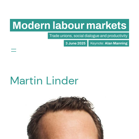
Hoppa
till
innehåll
Martin Linder