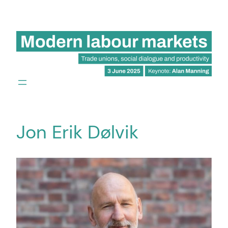
Hoppa
till
innehåll
Jon Erik Dølvik