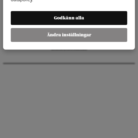
Arenagruppen
Barnhusgatan 4
Godkänn alla
111 23 Stockholm
KONTAKT
Ändra inställningar
info@arenagruppen.se
arenagruppen.se