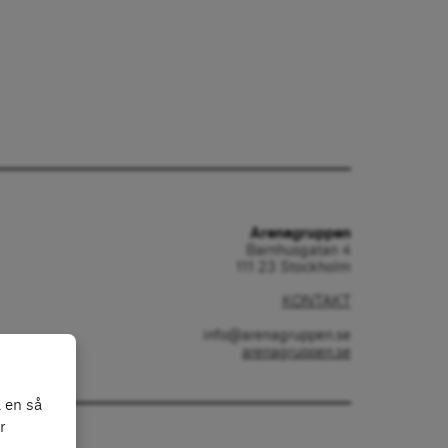
Arenagruppen
Barnhusgatan 4
111 23 Stockholm
KONTAKT
info@arenagruppen.se
arenagruppen.se
 en så
r