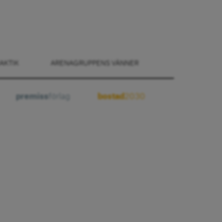
AKTIK
ARENAGRUPPENS VÄNNER
premiss
förlag
bostad
2030