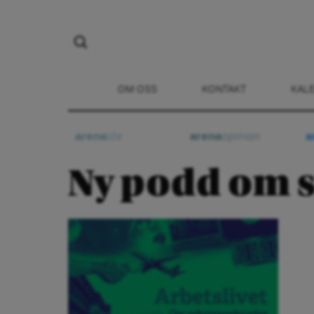
OM OSS
KONTAKT
KAL
arena
ide
arena
opinion
a
Ny podd om 