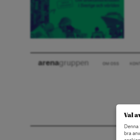
arena
gruppen
OM OSS
KON
Val a
Denna w
bra anv