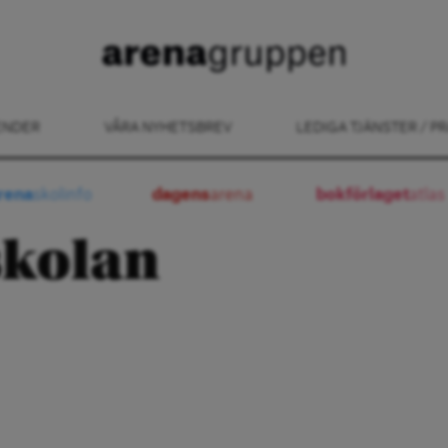
ENDER
VÅRA NYHETSBREV
LEDIGA TJÄNSTER / PR
rena
skolinfo
dagens
arena
bokförlaget
atlas
skolan