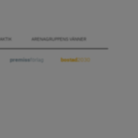
AKTIK
ARENAGRUPPENS VÄNNER
premiss
förlag
bostad
2030