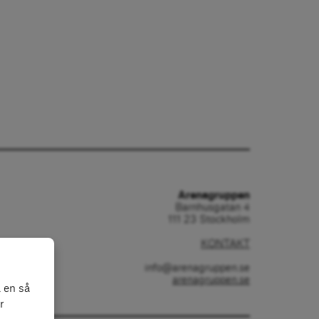
Arenagruppen
Barnhusgatan 4
111 23 Stockholm
KONTAKT
info@arenagruppen.se
arenagruppen.se
 en så
r