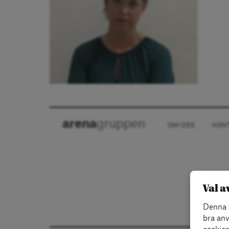
arena
gruppen
OM OSS
KON
Val a
Denna w
bra anv