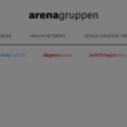
ENDER
VÅRA NYHETSBREV
LEDIGA TJÄNSTER / PR
rena
skolinfo
dagens
arena
bokförlaget
atlas