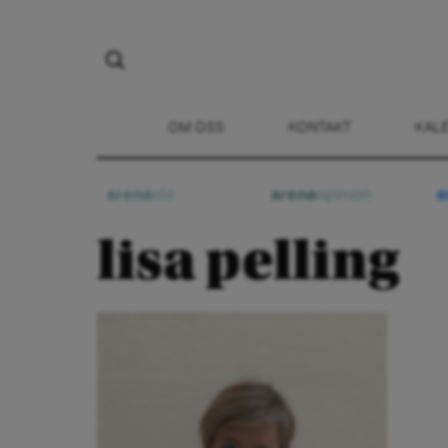
OM OSS
KONTAKT
KAL
arena
ide
arena
opinion
a
lisa pelling