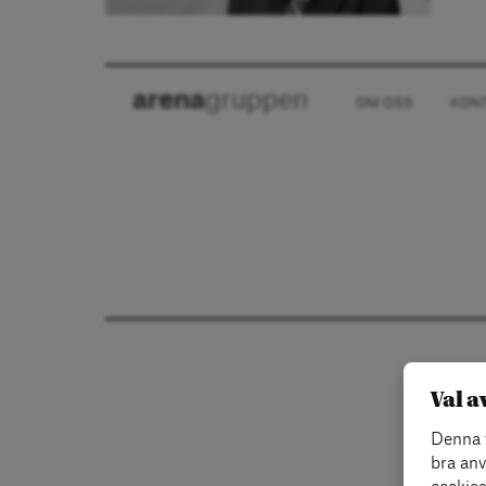
arena
gruppen
OM OSS
KON
Val a
Denna w
bra anv