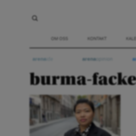
OM OSS
KONTAKT
KAL
arena
ide
arena
opinion
a
burma-facke