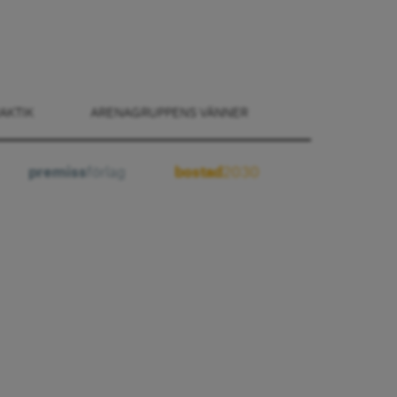
AKTIK
ARENAGRUPPENS VÄNNER
premiss
förlag
bostad
2030