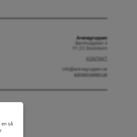
Arenagruppen
Barnhusgatan 4
111 23 Stockholm
KONTAKT
info@arenagruppen.se
arenagruppen.se
 en så
r