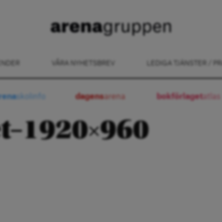
ENDER
VÅRA NYHETSBREV
LEDIGA TJÄNSTER / PR
rena
skolinfo
dagens
arena
bokförlaget
atlas
t–1920×960