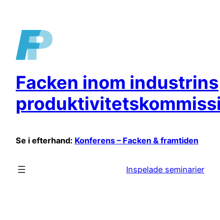
Hoppa
till
innehåll
Facken inom industrins
produktivitetskommiss
Se i efterhand:
Konferens – Facken & framtiden
Inspelade seminarier