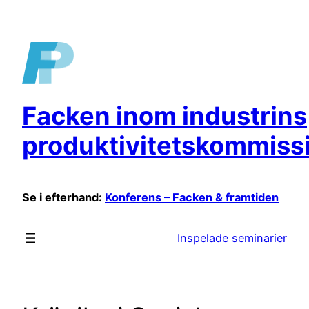
Hoppa
till
innehåll
Facken inom industrins
produktivitetskommiss
Se i efterhand:
Konferens – Facken & framtiden
Inspelade seminarier