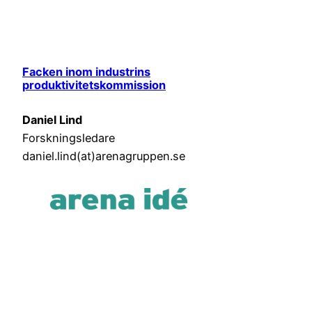
Facken inom industrins
produktivitetskommission
Daniel Lind
Forskningsledare
daniel.lind(at)arenagruppen.se