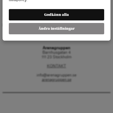
Godkänn alla
Kategorier:
Ändra inställningar
Arenagruppen
Barnhusgatan 4
111 23 Stockholm
KONTAKT
info@arenagruppen.se
arenagruppen.se