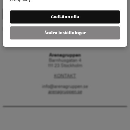
Godkänn alla
Kategorier:
Ändra inställningar
Arenagruppen
Barnhusgatan 4
111 23 Stockholm
KONTAKT
info@arenagruppen.se
arenagruppen.se