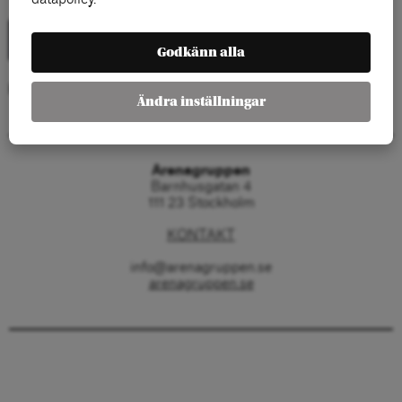
Godkänn alla
Kategorier:
Ändra inställningar
Arenagruppen
Barnhusgatan 4
111 23 Stockholm
KONTAKT
info@arenagruppen.se
arenagruppen.se