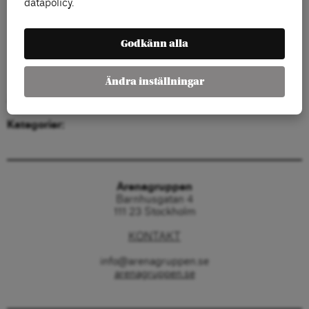
datapolicy.
Godkänn alla
Ändra inställningar
Jonas Nordling
Kategorier:
Arenagruppen
Barnhusgatan 4
111 23 Stockholm
KONTAKT
info@arenagruppen.se
arenagruppen.se