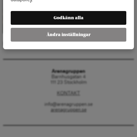
Godkänn alla
Ändra inställningar
Kategorier:
Arenagruppen
Barnhusgatan 4
111 23 Stockholm
KONTAKT
info@arenagruppen.se
arenagruppen.se