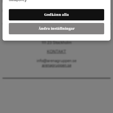
Kategorier:
Godkänn alla
Ändra inställningar
Arenagruppen
Barnhusgatan 4
111 23 Stockholm
KONTAKT
info@arenagruppen.se
arenagruppen.se