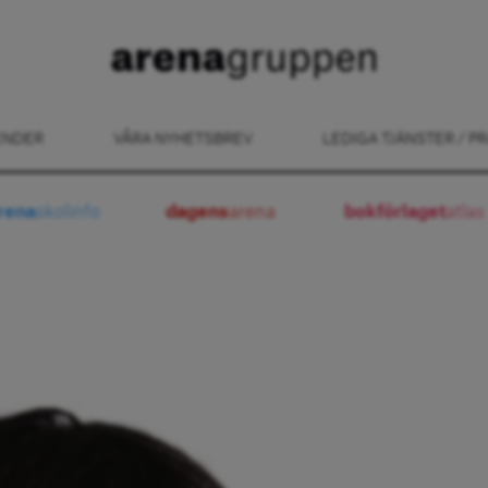
ENDER
VÅRA NYHETSBREV
LEDIGA TJÄNSTER / PR
rena
skolinfo
dagens
arena
bokförlaget
atlas