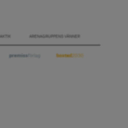
AKTIK
ARENAGRUPPENS VÄNNER
premiss
förlag
bostad
2030