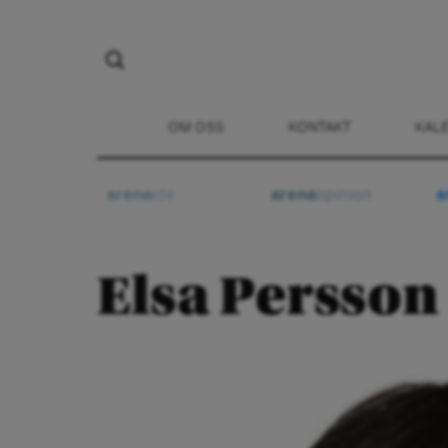
OM OSS
KONTAKT
KAL
arena
ide
arena
opinion
a
Elsa Persson