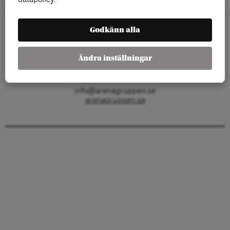
Godkänn alla
Arenagruppen
Barnhusgatan 4
111 23 Stockholm
Ändra inställningar
KONTAKT
info@arenagruppen.se
arenagruppen.se