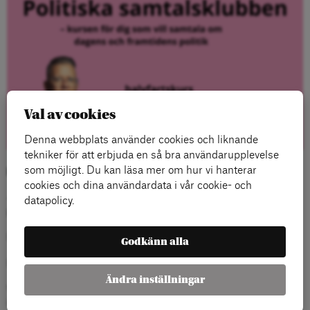
Val av cookies
Denna webbplats använder cookies och liknande
tekniker för att erbjuda en så bra användarupplevelse
som möjligt. Du kan läsa mer om hur vi hanterar
Politiska samtalsklubben
cookies och dina användardata i vår cookie- och
– Kursen för dig som vill samtala om dagens och framtidens
datapolicy.
politik.
Hur mår Sverige två år efter valet?
Godkänn alla
Hur ser ett rättvist, jämställt och grönt Sverige ut?
Ändra inställningar
Vilka är de mest framgångsrika politiska strategierna idag,
igår och i framtiden?