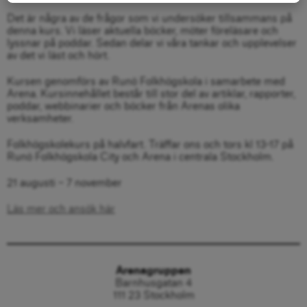
Det är några av de frågor som vi undersöker tillsammans på
denna kurs. Vi läser aktuella böcker, möter föreläsare och
lyssnar på poddar. Sedan delar vi våra tankar och upplevelser
av det vi läst och hört.
Kursen genomförs av Runö Folkhögskola i samarbete med
Arena. Kursinnehållet består till stor del av artiklar, rapporter,
poddar, webbinarier och böcker från Arenas olika
verksamheter.
Folkhögskolekurs på halvfart. Träffar ons och tors kl 13-17 på
Runö Folkhögskola City och Arena i centrala Stockholm.
21 augusti – 7 november
Läs mer och ansök här
Arenagruppen
Barnhusgatan 4
111 23 Stockholm