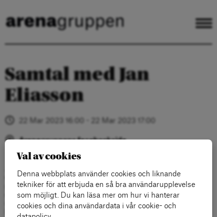
Samtal med Jan
Eliasson
22 Mar 2023 16:00 - 22 Mar 2023 17:00
Arenagruppens facebooksida
Val av cookies
Jan Eliasson är en av Sveriges få internationellt kända och
Denna webbplats använder cookies och liknande
erkända diplomater som bl.a. har varit ordförande i FN:s
tekniker för att erbjuda en så bra användarupplevelse
generalförsamling och vice generalsekreterare i FN. Han har
också varit Sveriges ambassadör i USA och Sveriges
som möjligt. Du kan läsa mer om hur vi hanterar
utrikesminister. Hans uppmärksammade memoarer “Ord och
cookies och dina användardata i vår cookie- och
handling” kom ut 2022.
datapolicy.