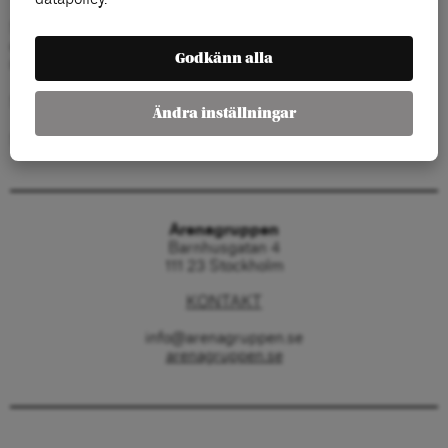
Samtalet kommer att handla om några av de många kriser
och krig där Jan varit förhandlare och medlare, om
Godkänn alla
medlingens svåra konst, om FN och framtiden.
Samtalspartner är Carl Tham, f.d. Sidachef och statsråd.
Ändra inställningar
SAmtalet sänds på
Arenagruppens facebooksida
Arenagruppen
Barnhusgatan 4
111 23 Stockholm
KONTAKT
info@arenagruppen.se
arenagruppen.se