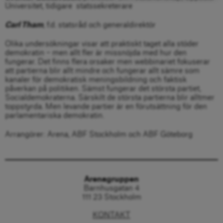
Universitet, tidigare statssekreterare
Carl Tham
, f.d. statsråd och generaldirektör
Olika undersökningar visar att praktiskt taget alla stöder
demokratin – men allt fler är missnöjda med hur den
fungerar. Det finns flera orsaker men webbinariet fokuserar
att
partierna blir allt mindre och fungerar allt sämre som
kanaler för demokratisk meningsbildning och faktisk
påverkan på politiken. Sämst fungerar det största partiet,
Socialdemokraterna. Särskilt de största partierna blir alltmer
toppstyrda. Men levande partier är en förutsättning för den
parlamentariska demokratin.
Arrangörer: Arena, ABF Stockholm och ABF Göteborg
Arenagruppen
Barnhusgatan 4
111 23 Stockholm
KONTAKT