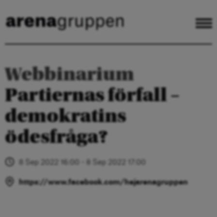
Webbinarium
Partiernas förfall –
demokratins
ödesfråga?
8 Sep 2022 16:00 - 8 Sep 2022 17:00
https://www.facebook.com/hejarenagruppen