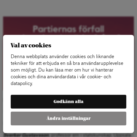
Val av cookies
Denna webbplats använder cookies och liknande
tekniker för att erbjuda en så bra användarupplevelse
som möjligt. Du kan läsa mer om hur vi hanterar
cookies och dina användardata i vår cookie- och
datapolicy.
Digital föreläsning torsdag 8 september kl 16
Godkänn alla
Sänds på
Arenagruppens facebooksida
Ändra inställningar
Ett samtal mellan
Sverker Gustavsson
, professor em i statskunskap, Uppsala