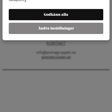
Kategorier:
Godkänn alla
Arenagruppen
Ändra inställningar
Barnhusgatan 4
111 23 Stockholm
KONTAKT
info@arenagruppen.se
arenagruppen.se