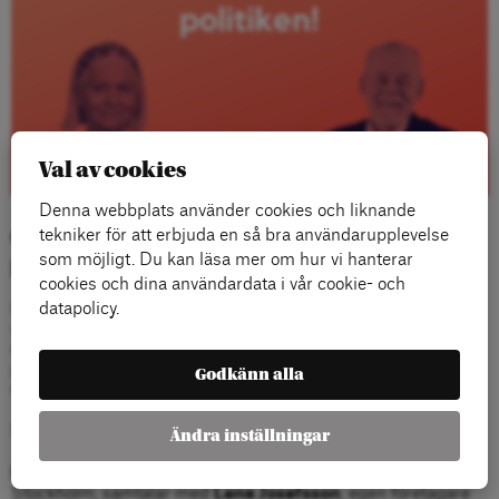
Val av cookies
Denna webbplats använder cookies och liknande
Om behovet av åldersmångfald i
tekniker för att erbjuda en så bra användarupplevelse
politiken
som möjligt. Du kan läsa mer om hur vi hanterar
cookies och dina användardata i vår cookie- och
datapolicy.
Riksdagen är alltför medelålders. Den behöver åldras. Så
skrev nyligen DN-journalisten Barbro Hedvall i en
uppmärksammad artikel. Den har sin grund i att de stora
pensionärsorganisationerna kräver fler 65-plussare i såväl
Godkänn alla
riksdagen som alla andra politiska församlingar.
Livserfarenhet har blivit en bristvara i politiken.
Ändra inställningar
Mats Hulth
, tidigare finansborgarråd och S-profil i
Stockholm, samtalar med
Lena Josefsson
, egen företagare