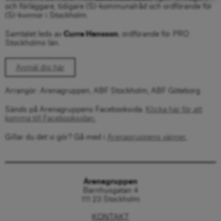
och förläggare, tidigare (S)-kommunalråd och ordförande för
(S)-kvinnor i Stockholm.
Samtalet leds av
Curre Hansson
, ordförande för PRO
Stockholms län.
Anmäl dig här
Arrangör: Arenagruppen, ABF Stockholm, ABF Göteborg
Sänds på Arenagruppens Facebooksida.
Klicka här för att
komma till Facebooksidan.
Gillar du det vi gör? Gå med i
Arenagruppens vänner.
Arenagruppen
Barnhusgatan 4
111 23 Stockholm
KONTAKT