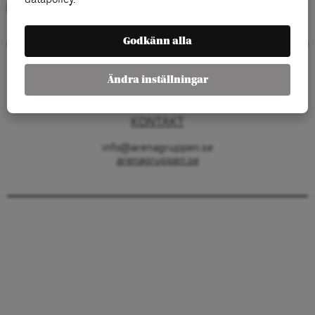
Kategorier:
Godkänn alla
Arenagruppen
Ändra inställningar
Barnhusgatan 4
111 23 Stockholm
KONTAKT
info@arenagruppen.se
arenagruppen.se