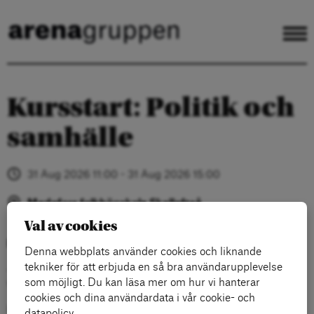
Kursstart: Politik och
samhälle
31 Aug 2026 11:00 - 31 Aug 2026 15:00
Medefors folkhögskola Skellefteå
Val av cookies
Politik och samhälle seniorkurs – seniorkurs i Skellefteå
Denna webbplats använder cookies och liknande
tekniker för att erbjuda en så bra användarupplevelse
– för dig som vill diskutera viktiga samhällsfrågor som
som möjligt. Du kan läsa mer om hur vi hanterar
välfärd, rasism och klimat.
cookies och dina användardata i vår cookie- och
Kursen anordnas av Medlefors Folkhögskola i samarbete
datapolicy.