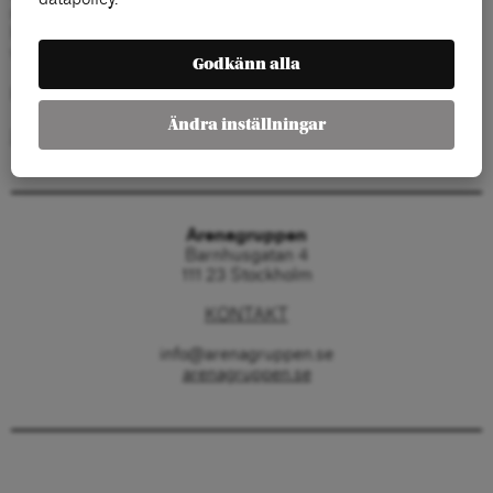
med Arena och ses en dag i veckan i Skellefteå.
Kursinnehållet hämtas till stor del från Arenagruppens olika
verksamheter.
Godkänn alla
Kursen pågår 31 augusti– 27 november 2026
Ändra inställningar
Läs mer och ansök
Arenagruppen
Barnhusgatan 4
111 23 Stockholm
KONTAKT
info@arenagruppen.se
arenagruppen.se