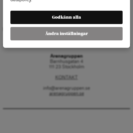
Godkänn alla
Kategorier:
Ändra inställningar
Arenagruppen
Barnhusgatan 4
111 23 Stockholm
KONTAKT
info@arenagruppen.se
arenagruppen.se