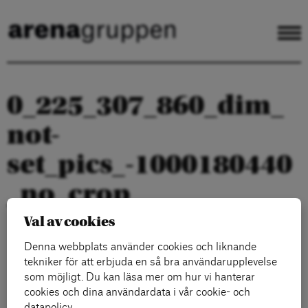
0_225_307_860_dim_
not-
set_pics_-1000180440
_no_crop
Val av cookies
Denna webbplats använder cookies och liknande
tekniker för att erbjuda en så bra användarupplevelse
som möjligt. Du kan läsa mer om hur vi hanterar
cookies och dina användardata i vår cookie- och
datapolicy.