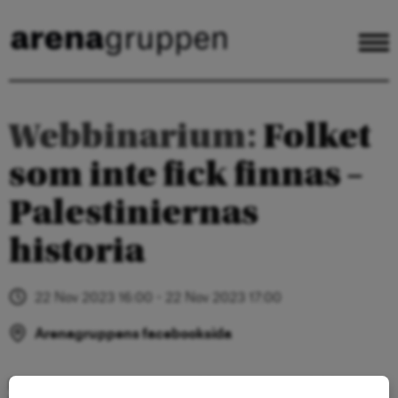
Webbinarium:
Folket
som inte fick finnas –
Palestiniernas
historia
22 Nov 2023 16:00 - 22 Nov 2023 17:00
Arenagruppens facebooksida
Digitalt seminarium onsdag 22 november kl 16.00