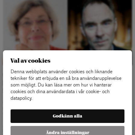
Val av cookies
Denna webbplats använder cookies och liknande
Välkommen till ett samtal om
tekniker för att erbjuda en så bra användarupplevelse
bildningens möjligheter och innehåll i
som möjligt. Du kan läsa mer om hur vi hanterar
2020-talets Sverige.
cookies och dina användardata i vår cookie- och
datapolicy.
Christina Jutterström och Sverker Sörlin har under hösten
utkommit med var sin bok om bildning men från olika
utgångspunkter.
Godkänn alla
Jutterströms bok heter ”Kvinnorna runt sjön Björken – och
deras längtan efter bildning” och Sörlins bok heter ”Till
Ändra inställningar