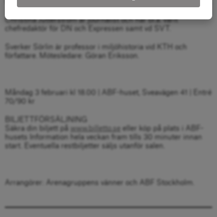
bildningens försvar – den svåra konsten att veta tillsammans”.
Christina Jutterström är journalist och har bl.a. varit
chefredaktör för DN och Expressen samt vd SVT.
Sverker Sörlin är professor i miljöhistoria vid KTH och
författare. Mötesledare: Göran Eriksson.
Måndag 3 februari kl 18.00 | ABF-huset, Sveavägen 41 | Entré
70/90 kr
BILJETTFÖRSÄLJNING
Säkra din biljett på
www.billetto.se
eller köp på plats i ABF-
husets Information hela veckan fram tills 30 minuter innan
start. Eventuella restbiljetter säljs utanför salen.
Arrangörer: Arenagruppens vänner och ABF Stockholm.