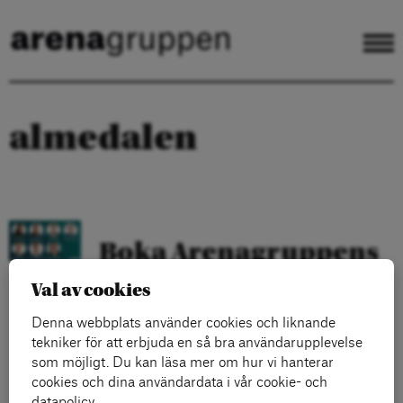
almedalen
Boka Arenagruppens
progressiva röster till
Val av cookies
Almedalen
Denna webbplats använder cookies och liknande
tekniker för att erbjuda en så bra användarupplevelse
Lisa Pelling, Silvia Kakembo, Håkan A
som möjligt. Du kan läsa mer om hur vi hanterar
Bengtsson med flera.
cookies och dina användardata i vår cookie- och
LÄS MER
datapolicy.