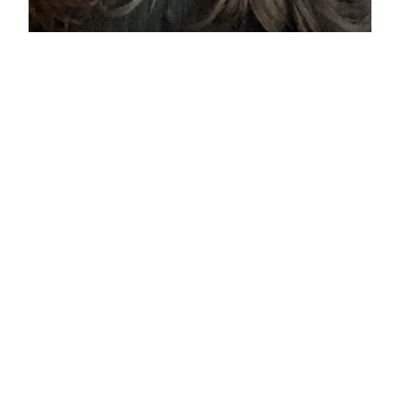
Frågor till tidigare
deltagare Noor Al
Hasseni
Här får ni kort lära känna Noor Al Hasseni,
numera färdig examinerad jurist och deltagare av
Akademin för Rörelsejurister 2024. Hej Noor, kan
du berätta varför ansökte du till akademin för
rörelsejurister? Jag sökte mig till akademin
eftersom jag vill vara en del av ett sammanhang