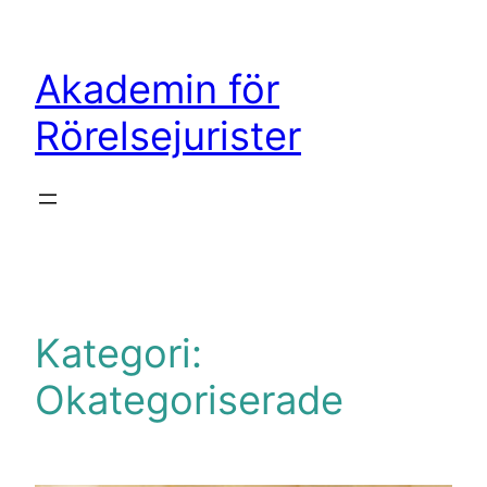
Hoppa
till
Akademin för
innehåll
Rörelsejurister
Kategori:
Okategoriserade