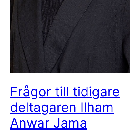
Frågor till tidigare
deltagaren Ilham
Anwar Jama