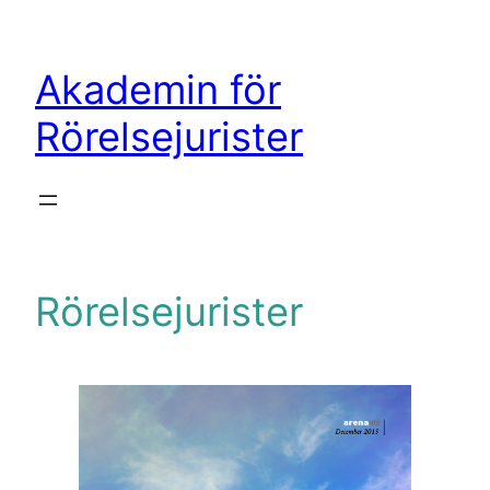
Hoppa
till
Akademin för
innehåll
Rörelsejurister
Rörelsejurister