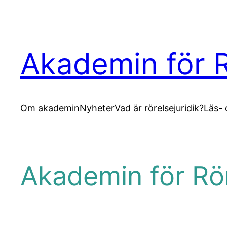
Akademin för R
Om akademin
Nyheter
Vad är rörelsejuridik?
Läs- 
Akademin för Rör