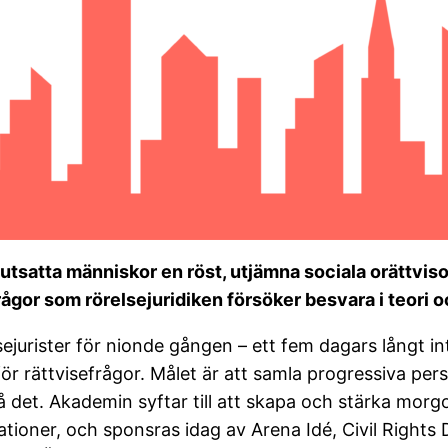
 utsatta människor en röst, utjämna sociala orättviso
 frågor som rörelsejuridiken försöker besvara i teori o
rister för nionde gången – ett fem dagars långt inte
ör rättvisefrågor. Målet är att samla progressiva pers
å det. Akademin syftar till att skapa och stärka morg
sationer, och sponsras idag av Arena Idé, Civil Right