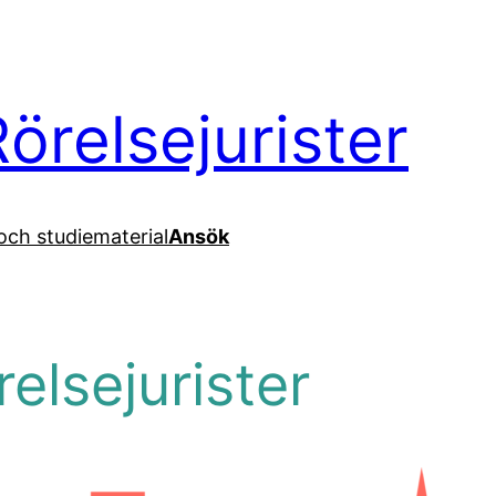
örelsejurister
och studiematerial
Ansök
elsejurister